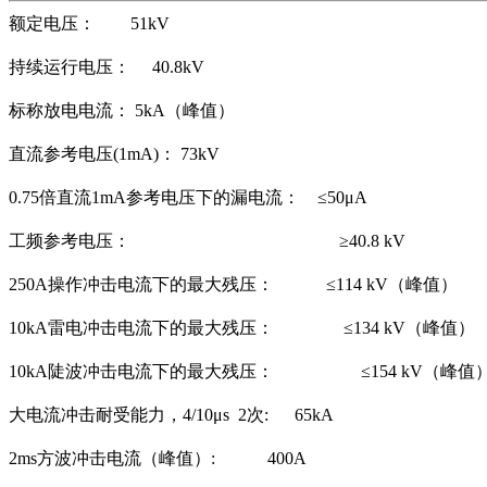
额定电压：
51kV
持续运行电压：
40.8kV
标称放电电流：
5kA
（峰值）
直流参考电压
(1mA)
：
73kV
0.75
倍直流
1mA
参考电压下的漏电流： ≤
50
μ
A
工频参考电压：
≥
40.8 kV
250A
操作冲击电流下的最大残压： ≤
114 kV
（峰值）
10kA
雷电冲击电流下的最大残压： ≤
134 kV
（峰值）
10kA
陡波冲击电流下的最大残压： ≤
154 kV
（峰值
大电流冲击耐受能力，
4/10
μ
s 2
次
:
65kA
2ms
方波冲击电流（峰值）
: 400
A