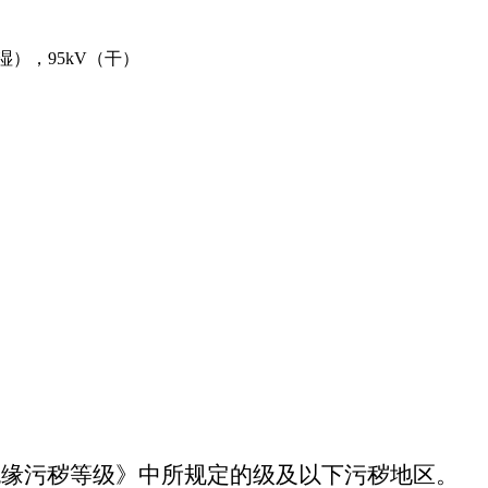
湿），
95kV
（干）
绝缘污秽等级》中所规定的级及以下污秽地区。