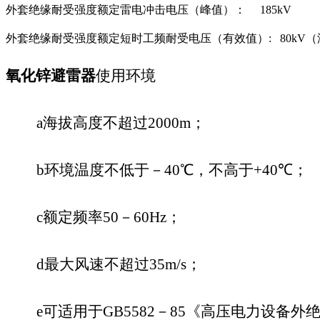
外套绝缘耐受强度额定雷电冲击电压（峰值）：
185kV
外套绝缘耐受强度额定短时工频耐受电压（有效值）
: 80kV
（
氧化锌避雷器
使用环境
a
海拔高度不超过
2000m
；
b
环境温度不低于－
40
℃，不高于
+40
℃；
c
额定频率
50
－
60Hz
；
d
最大风速不超过
35m/s
；
e
可适用于
GB5582
－
85
《高压电力设备外